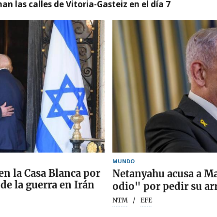
nan las calles de Vitoria-Gasteiz en el día 7
MUNDO
n la Casa Blanca por
Netanyahu acusa a M
 de la guerra en Irán
odio" por pedir su ar
NTM
EFE