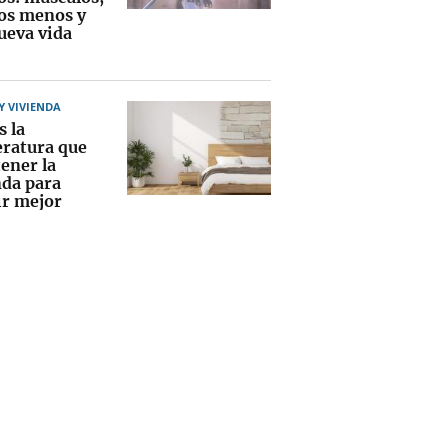
los menos y
ueva vida
 VIVIENDA
s la
ratura que
ener la
nda para
r mejor