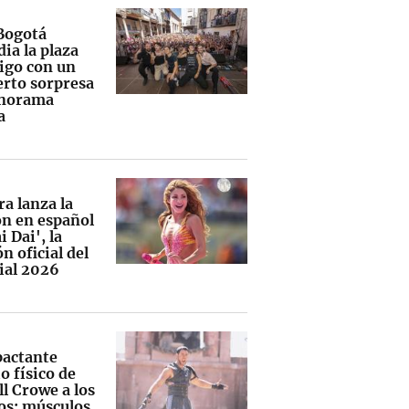
Bogotá
ia la plaza
rigo con un
erto sorpresa
onorama
a
a lanza la
ón en español
i Dai', la
n oficial del
al 2026
pactante
o físico de
l Crowe a los
os: músculos,