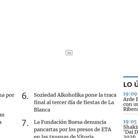
LO 
6
19:09
cha por
Soziedad Alkoholika pone la traca
Arde B
final al tercer día de fiestas de La
con u
Riber
Blanca
an
7
19:05
a
La Fundación Buesa denuncia
Shakir
pancartas por los presos de ETA
'Dai D
en las txosnas de Vitoria
2026