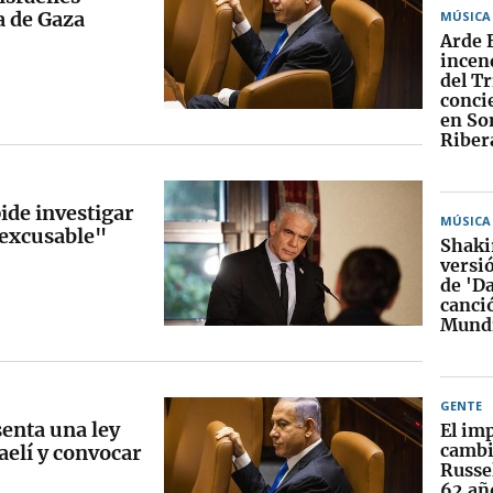
a de Gaza
MÚSICA
Arde 
incend
del T
conci
en S
Riber
pide investigar
MÚSICA
inexcusable"
Shakir
versi
de 'Da
canció
Mundi
GENTE
senta una ley
El im
cambi
aelí y convocar
Russel
62 añ