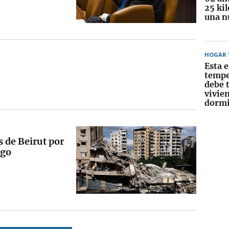
25 ki
una n
HOGAR Y
Esta e
tempe
debe t
vivie
dormi
 de Beirut por
ego