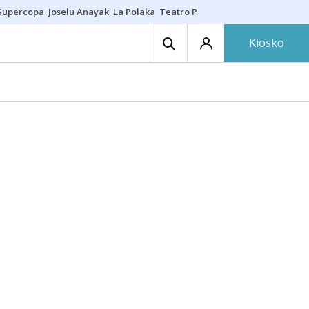
Supercopa
Joselu Anayak
La Polaka
Teatro Principal
Asier Villalibre
N
Kiosko