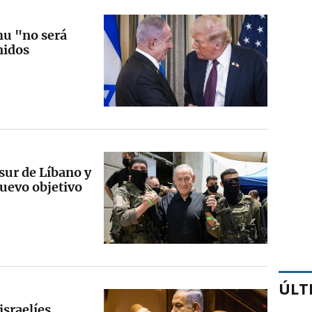
u "no será
nidos
sur de Líbano y
nuevo objetivo
ÚLT
israelíes