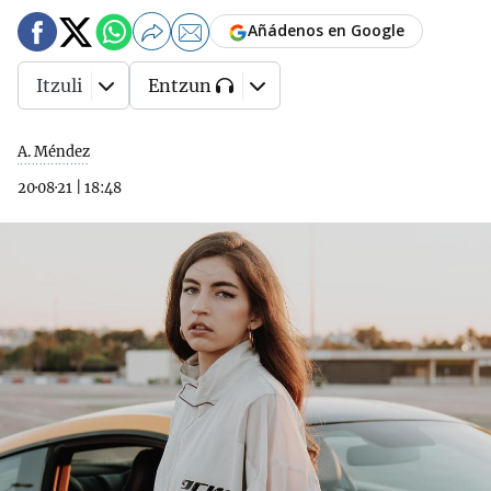
Añádenos en Google
Itzuli
Entzun
A. Méndez
20·08·21
|
18:48