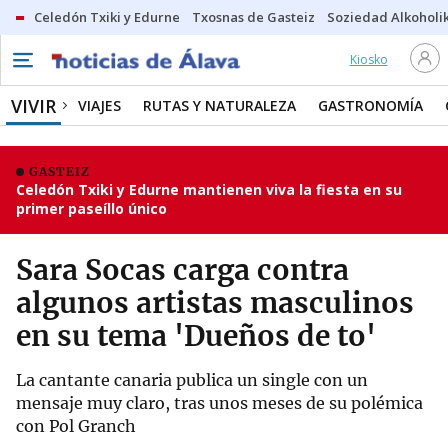
Celedón Txiki y Edurne
Txosnas de Gasteiz
Soziedad Alkoholi
Kiosko
VIVIR
VIAJES
RUTAS Y NATURALEZA
GASTRONOMÍA
GASTEIZ
Celedón Txiki y Edurne mantienen viva la fiesta en su
primer paseíllo único
Sara Socas carga contra
algunos artistas masculinos
en su tema 'Dueños de to'
La cantante canaria publica un single con un
mensaje muy claro, tras unos meses de su polémica
con Pol Granch