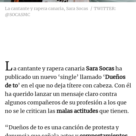
La cantante y rapera canaria, Sara Socas
TWITTER:
@SOCASMC
L
a cantante y rapera canaria
Sara Socas
ha
publicado un nuevo ‘single’ llamado ‘
Dueños
de to
’ en el que no deja títere con cabeza. Con él
ha querido lanzar un mensaje claro contra
algunos compañeros de su profesión a los que
no se le critican las
malas actitudes
que tienen.
“Dueños de to es una canción de protesta y
denuncia que señala actos y
comportamientos