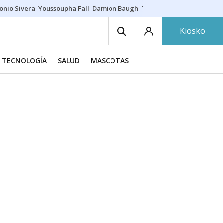
onio Sivera
Youssoupha Fall
Damion Baugh
Toro de fuego
Paseíllo ú
Kiosko
Y TECNOLOGÍA
SALUD
MASCOTAS