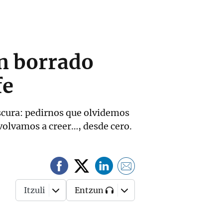
an borrado
fe
scura: pedirnos que olvidemos
 volvamos a creer…, desde cero.
Itzuli
Entzun