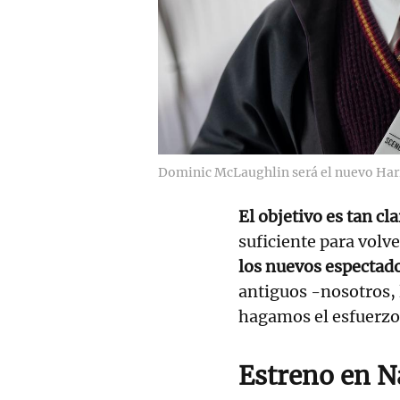
Dominic McLaughlin será el nuevo Harr
El objetivo es tan c
suficiente para vol
los nuevos espectad
antiguos -nosotros, l
hagamos el esfuerzo 
Estreno en N