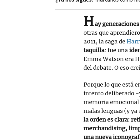
H
ay generaciones
otras que aprendiero
2011, la saga de
Harr
taquilla
: fue una
iden
Emma Watson era Her
del debate. O eso cre
Porque lo que está e
intento deliberado -
memoria emocional d
malas lenguas (y ya 
la orden es clara: re
merchandising, limpi
una nueva iconograf