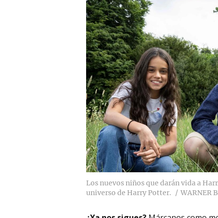
Los nuevos niños que darán vida a Harr
universo de Harry Potter.
WARNER B
¿Ya nos sigues?
Márcanos como me