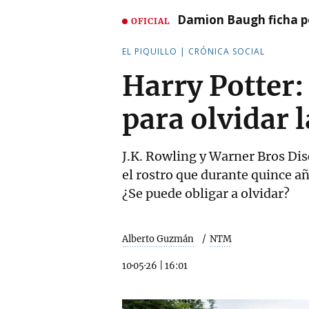
Damion Baugh ficha po
OFICIAL
EL PIQUILLO | CRÓNICA SOCIAL
Harry Potter:
para olvidar l
J.K. Rowling y Warner Bros Dis
el rostro que durante quince a
¿Se puede obligar a olvidar?
Alberto Guzmán
NTM
10·05·26
|
16:01