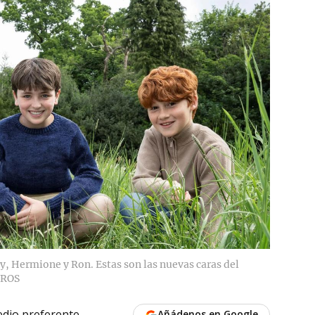
y, Hermione y Ron. Estas son las nuevas caras del
ROS
dio preferente
Añádenos en Google