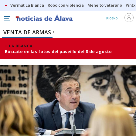
Vermút La Blanca
Robo con violencia
Meneíto veterano
Pintx
Kiosko
VENTA DE ARMAS
LA BLANCA
Búscate en las fotos del paseíllo del 8 de agosto