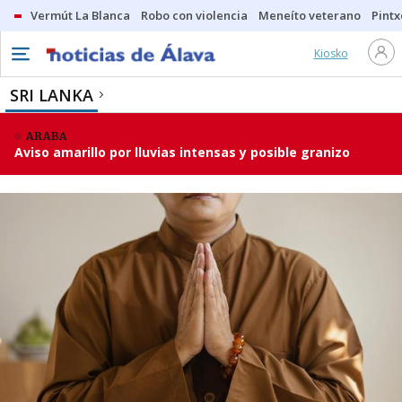
Vermút La Blanca
Robo con violencia
Meneíto veterano
Pintx
Kiosko
SRI LANKA
ARABA
Aviso amarillo por lluvias intensas y posible granizo