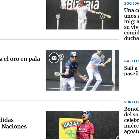
SOCIED
Una c
unos 
migra
su vi
comid
ducha
a el oro en pala
GASTEI
Salí a
paseíl
SORTEO
Bonol
del so
didas
celebr
miérc
e Naciones
agost