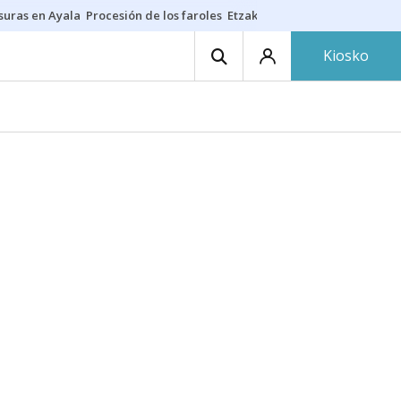
suras en Ayala
Procesión de los faroles
Etzakit
Salud en fiestas
Dónde 
Kiosko