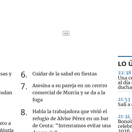
LO 
6
22:38
sas y
Cuidar de la salud en fiestas
Una c
al día
7
Asesina a su pareja en un centro
ducha
 dudan
comercial de Murcia y se da a la
21:53
fuga
Salí a
8
Habla la trabajadora que vivió el
21:34
refugio de Alvise Pérez en un bar
Bonol
sto a
de Ceuta: "Intentamos evitar una
celebr
 Ajuria
2026