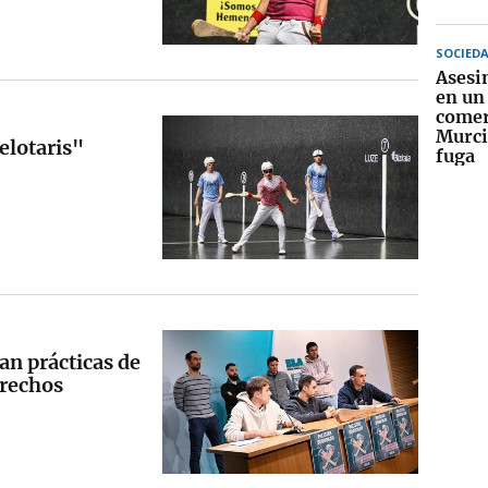
SOCIED
Asesin
en un
comer
Murcia
elotaris"
fuga
an prácticas de
erechos