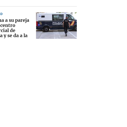
AD
a a su pareja
 centro
cial de
 y se da a la