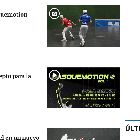
squemotion
pto para la
ÚLT
el en un nuevo