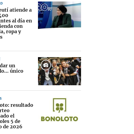
AD
eutí atiende a
400
ntes al día en
vienda con
a, ropa y
s
Z
 dar un
lo... único
S
oto: resultado
rteo
ado el
oles 5 de
o de 2026