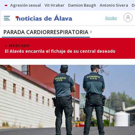
Agresión sexual
Vit Hrabar
Damion Baugh
Antonio Sivera
D
Kiosko
PARADA CARDIORRESPIRATORIA
MERCADO
El Alavés encarrila el fichaje de su central deseado