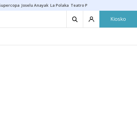
Supercopa
Joselu Anayak
La Polaka
Teatro Principal
Asier Villalibre
N
Kiosko