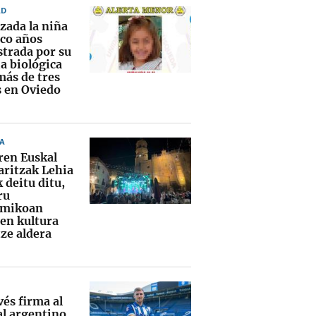
AD
zada la niña
nco años
strada por su
a biológica
más de tres
 en Oviedo
A
ren Euskal
aritzak Lehia
 deitu ditu,
ru
emikoan
ren kultura
tze aldera
vés firma al
al argentino