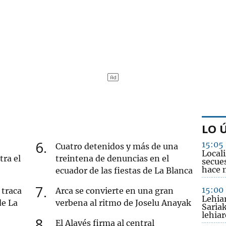
LO 
6
15:05
Cuatro detenidos y más de una
Locali
tra el
treintena de denuncias en el
secues
hace 
ecuador de las fiestas de La Blanca
7
15:00
 traca
Arca se convierte en una gran
Lehia
de La
verbena al ritmo de Joselu Anayak
Saria
lehiar
8
El Alavés firma al central