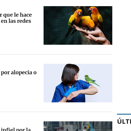
r que le hace
 en las redes
 por alopecia o
ÚLT
infiel por la