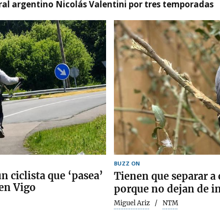
tral argentino Nicolás Valentini por tres temporadas
BUZZ ON
un ciclista que ‘pasea’
Tienen que separar a 
 en Vigo
porque no dejan de ins
Miguel Ariz
NTM