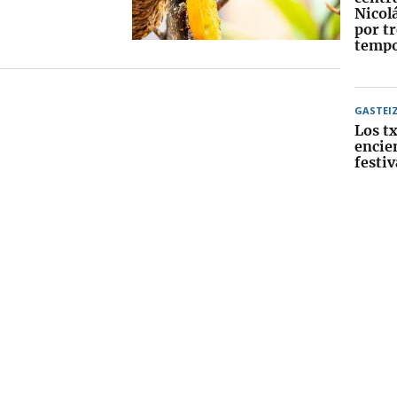
Nicol
por tr
tempo
GASTEI
Los tx
encie
festiv