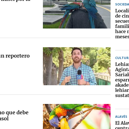
SOCIED
Locali
de ci
secue
famili
hace 
meses
un reportero
CULTUR
Lehia
Agint
Sariak
espar
akad
lehia
susta
imo que debe
ALAVÉS
asol
El Ala
centr