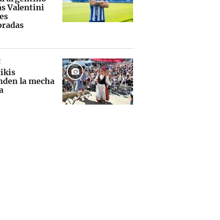
ás Valentini
es
radas
Z
ikis
nden la mecha
a