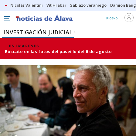
Nicolás Valentini
Vit Hrabar
Sablazo veraniego
Damion Bau
Kiosko
INVESTIGACIÓN JUDICIAL
EN IMÁGENES
Búscate en las fotos del paseíllo del 6 de agosto