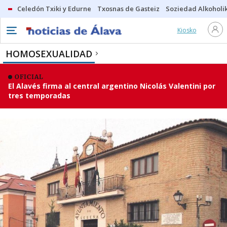
Celedón Txiki y Edurne
Txosnas de Gasteiz
Soziedad Alkoholi
Kiosko
HOMOSEXUALIDAD
OFICIAL
El Alavés firma al central argentino Nicolás Valentini por
tres temporadas