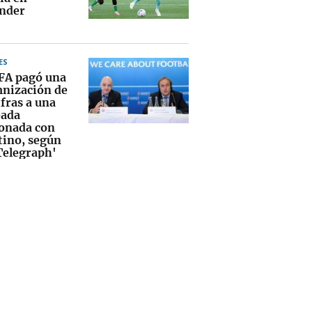
nder
ES
FA pagó una
nización de
ifras a una
ada
ionada con
tino, según
Telegraph'