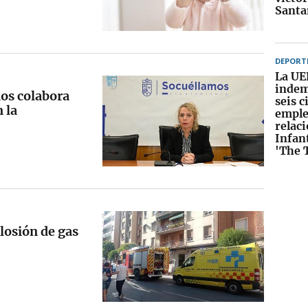
Santa
DEPORT
La UE
indem
os colabora
seis c
 la
emple
relac
Infan
'The 
losión de gas