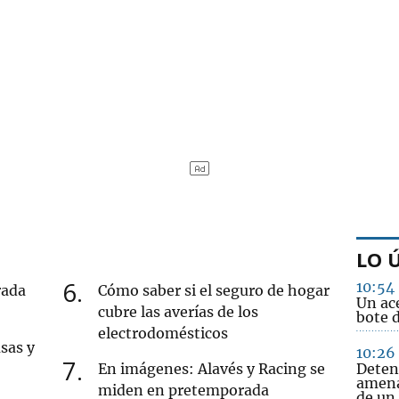
LO 
6
10:54
rada
Cómo saber si el seguro de hogar
Un ac
cubre las averías de los
bote d
electrodomésticos
sas y
10:26
7
En imágenes: Alavés y Racing se
Deten
amena
miden en pretemporada
de un