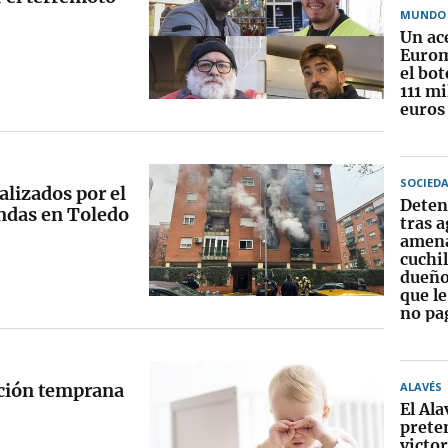
MUNDO
Un ac
Eurom
el bo
111 mi
euros
SOCIED
alizados por el
Deten
endas en Toledo
tras a
amena
cuchil
dueño
que l
no pa
cción temprana
ALAVÉS
El Ala
prete
victor