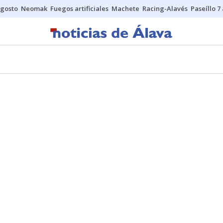
gosto
Neomak
Fuegos artificiales
Machete
Racing-Alavés
Paseíllo 7