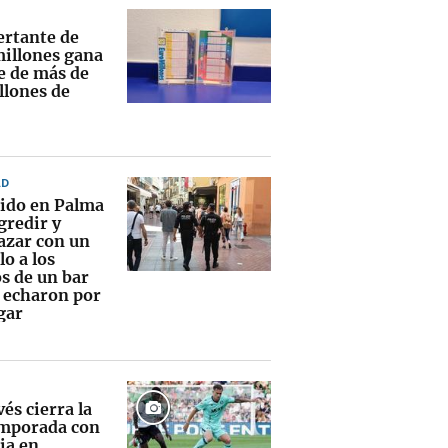
ertante de
illones gana
te de más de
llones de
AD
ido en Palma
gredir y
zar con un
lo a los
s de un bar
e echaron por
gar
vés cierra la
mporada con
ia en