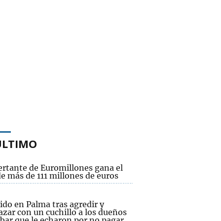
ÚLTIMO
ertante de Euromillones gana el
e más de 111 millones de euros
ido en Palma tras agredir y
zar con un cuchillo a los dueños
 bar que le echaron por no pagar