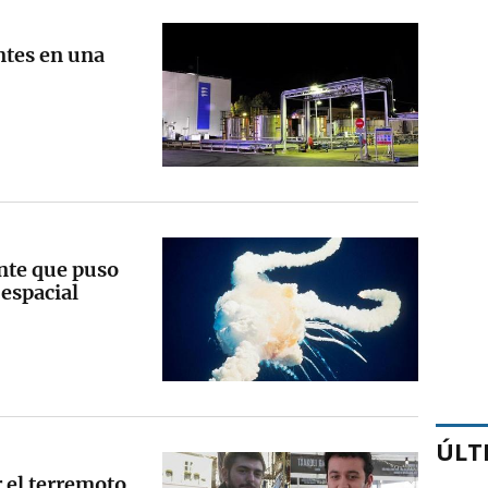
ntes en una
ente que puso
 espacial
ÚLT
 el terremoto