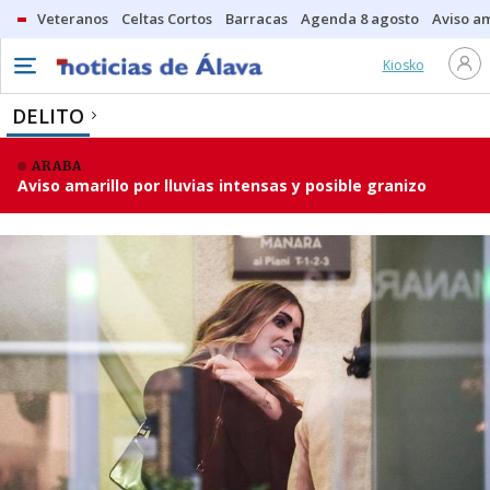
Veteranos
Celtas Cortos
Barracas
Agenda 8 agosto
Aviso am
Kiosko
DELITO
ARABA
Aviso amarillo por lluvias intensas y posible granizo