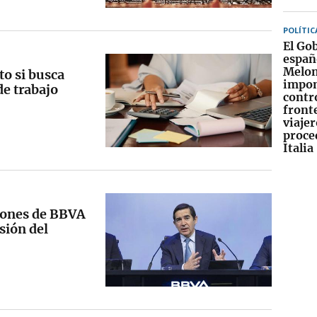
POLÍTIC
El Go
españ
Melon
to si busca
impo
de trabajo
contr
fronte
viajer
proce
Italia
iones de BBVA
isión del