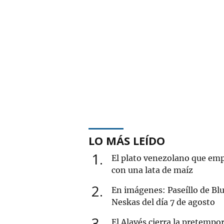
LO MÁS LEÍDO
1
El plato venezolano que em
con una lata de maíz
2
En imágenes: Paseíllo de Blu
Neskas del día 7 de agosto
3
El Alavés cierra la pretempo