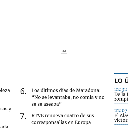
LO 
6
22:32
pieza
Los últimos días de Maradona:
De la 
“No se levantaba, no comía y no
rompi
se se aseaba”
sas y
22:07
7
RTVE renueva cuatro de sus
El Ala
victo
corresponsalías en Europa
rada