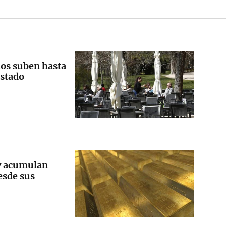
rios suben hasta
Estado
 y acumulan
esde sus