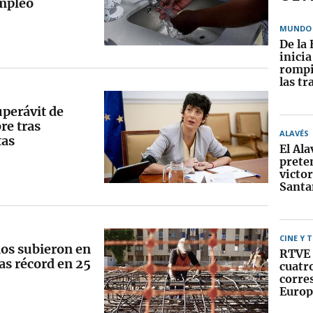
empleo
MUNDO
De la 
inici
rompi
las tr
uperávit de
re tras
ALAVÉS
tas
El Ala
prete
victor
Santa
CINE Y 
rios subieron en
RTVE 
as récord en 25
cuatr
corre
Europ