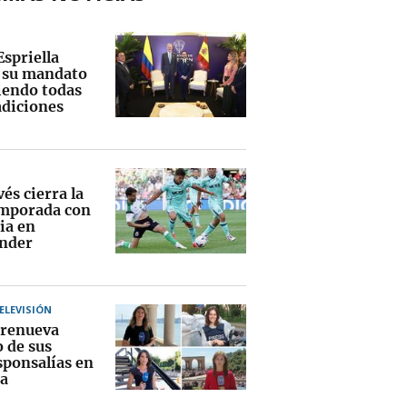
Espriella
a su mandato
endo todas
adiciones
vés cierra la
mporada con
ia en
nder
TELEVISIÓN
renueva
o de sus
sponsalías en
a