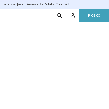
Supercopa
Joselu Anayak
La Polaka
Teatro Principal
Asier Villalibre
N
Kiosko