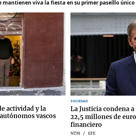
 mantienen viva la fiesta en su primer paseíllo único
SOCIEDAD
e actividad y la
La Justicia condena a
s autónomos vascos
22,5 millones de euro
financiero
NTM
EFE