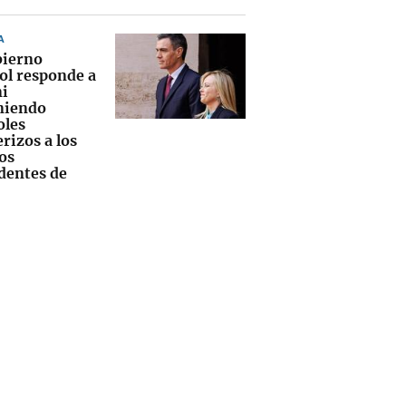
A
bierno
ol responde a
i
niendo
oles
rizos a los
os
dentes de