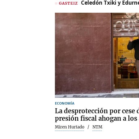
Celedón Txiki y Edurne
GASTEIZ
ECONOMÍA
La desprotección por cese d
presión fiscal ahogan a lo
Miren Hurtado
NTM