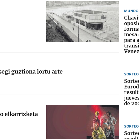
MUNDO
Chavi
oposi
forma
mesa 
para 
trans
Venez
segi guztiona lortu arte
SORTEO
Sorte
Eurod
result
jueve
de 20
ko elkarrizketa
SORTEO
Sorte
result