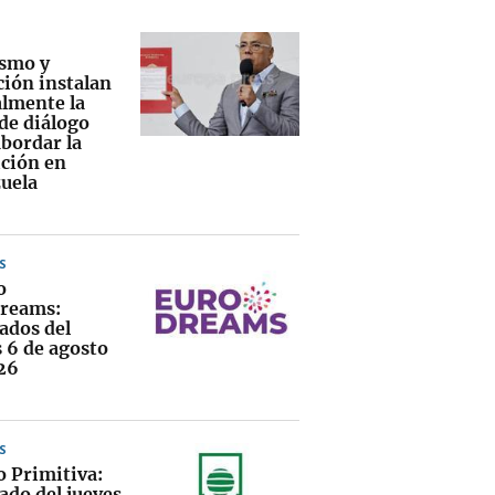
smo y
ción instalan
lmente la
de diálogo
abordar la
ición en
uela
S
o
reams:
ados del
s 6 de agosto
26
S
o Primitiva:
ado del jueves