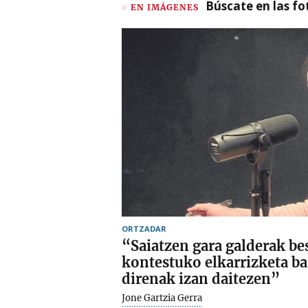
Búscate en las fot
EN IMÁGENES
ORTZADAR
“Saiatzen gara galderak be
kontestuko elkarrizketa b
direnak izan daitezen”
Jone Gartzia Gerra