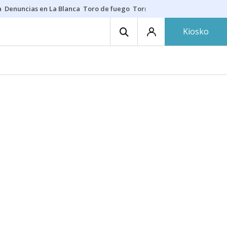
a
Denuncias en La Blanca
Toro de fuego
Tornike Shengelia
Youssouph
Kiosko