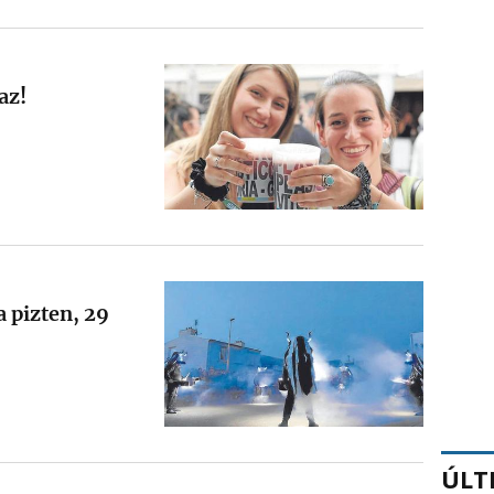
az!
 pizten, 29
ÚLT