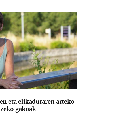
n eta elikaduraren arteko
atzeko gakoak