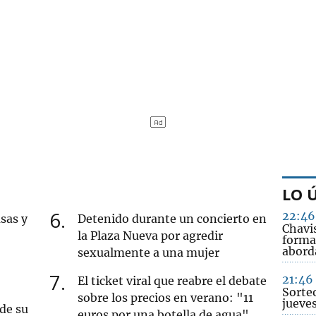
LO 
6
22:46
sas y
Detenido durante un concierto en
Chavi
la Plaza Nueva por agredir
forma
abord
sexualmente a una mujer
7
21:46
El ticket viral que reabre el debate
Sorte
sobre los precios en verano: "11
jueve
 de su
euros por una botella de agua"