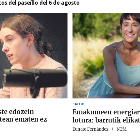
os del paseíllo del 6 de agosto
SALUD
ste edozein
Emakumeen energiare
atean ematen ez
lotura: barrutik elik
Eunate Fernández
NTM