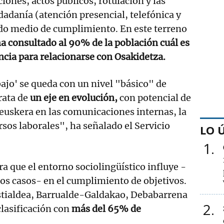
iones, actos públicos, rotulación y las
dadanía (atención presencial, telefónica y
ado medio de cumplimiento. En este terreno
ha consultado al 90% de la población cuál es
ncia para relacionarse con Osakidetza.
bajo' se queda con un nivel "básico" de
rata de
un eje en evolución,
con potencial de
 euskera en las comunicaciones internas, la
rsos laborales", ha señalado el Servicio
LO 
1
a que el entorno sociolingüístico influye -
os casos- en el cumplimiento de objetivos.
ostialdea, Barrualde-Galdakao, Debabarrena
2
clasificación con
más del 65% de