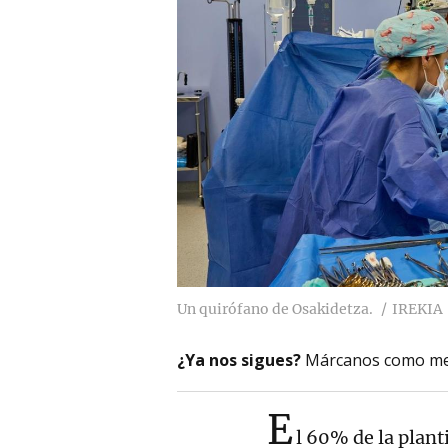
Un quirófano de Osakidetza.
IREKIA
¿Ya nos sigues?
Márcanos como me
E
l 60% de la plant