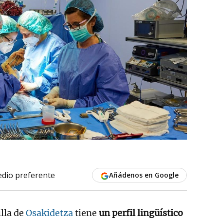
dio preferente
Añádenos en Google
illa de
Osakidetza
tiene
un perfil lingüístico