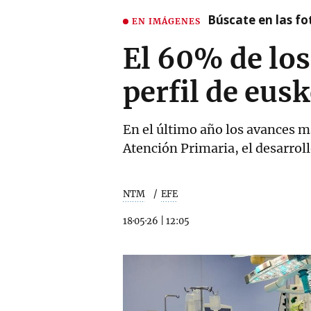
Búscate en las fot
EN IMÁGENES
El 60% de los
perfil de eus
En el último año los avances má
Atención Primaria, el desarroll
NTM
EFE
18·05·26
|
12:05