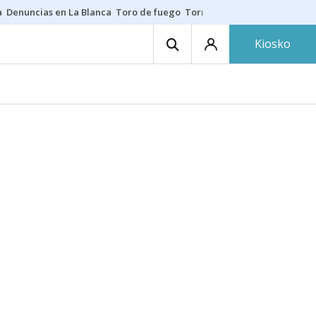
a
Denuncias en La Blanca
Toro de fuego
Tornike Shengelia
Youssouph
Kiosko