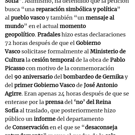
Sofía
”. Asimismo, ha defendido que la petición
busca “una
reparación simbólica y política
”
al
pueblo vasco
y también “un
mensaje al
mundo
” en el actual
momento
geopolítico
.
Pradales
hizo estas declaraciones
72 horas después de que el
Gobierno
Vasco
solicitase formalmente al
Ministerio de
Cultura
la
cesión temporal
de la obra de
Pablo
Picasso
con motivo de la conmemoración
del
90 aniversario
del
bombardeo de Gernika
y
del
primer Gobierno Vasco
de
José Antonio
Agirre
. Eran apenas 24 horas después de que se
enterase por la
prensa
del
‘no’ del Reina
Sofía
al traslado, que posteriormente hizo
público un
informe
del departamento
de
Conservación
en el que se “
desaconseja