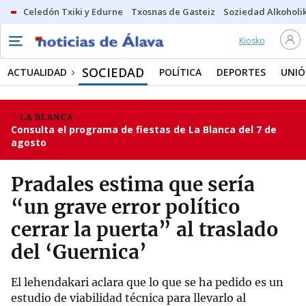
Celedón Txiki y Edurne
Txosnas de Gasteiz
Soziedad Alkoholi
Kiosko
SOCIEDAD
ACTUALIDAD
POLÍTICA
DEPORTES
UNIÓ
LA BLANCA
Consulta el programa de fiestas de La Blanca del 7 de
agosto
Pradales estima que sería
“un grave error político
cerrar la puerta” al traslado
del ‘Guernica’
El lehendakari aclara que lo que se ha pedido es un
estudio de viabilidad técnica para llevarlo al