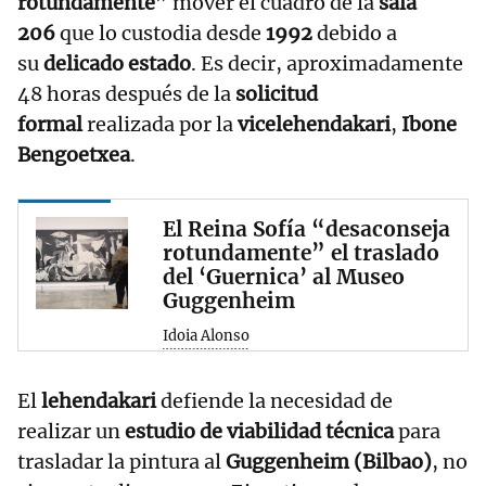
rotundamente
” mover el cuadro de la
sala
206
que lo custodia desde
1992
debido a
su
delicado estado
. Es decir, aproximadamente
48 horas después de la
solicitud
formal
realizada por la
vicelehendakari
,
Ibone
Bengoetxea
.
El Reina Sofía “desaconseja
rotundamente” el traslado
del ‘Guernica’ al Museo
Guggenheim
Idoia Alonso
El
lehendakari
defiende la necesidad de
realizar un
estudio de viabilidad técnica
para
trasladar la pintura al
Guggenheim (Bilbao)
, no