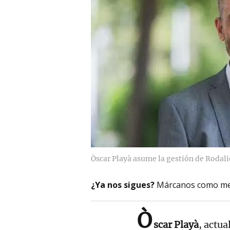
Òscar Playà asume la gestión de Rodali
¿Ya nos sigues?
Márcanos como me
Ò
scar Playà
, actu