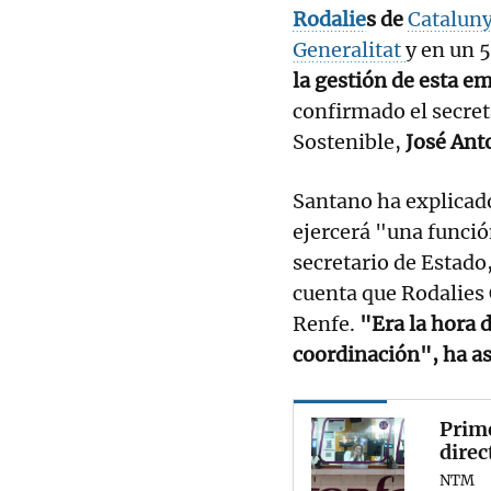
Rodalie
s de
Catalun
Generalitat
y en un 
la gestión de esta e
confirmado el secret
Sostenible,
José Ant
Santano ha explicad
ejercerá "una funció
secretario de Estado
cuenta que Rodalies
Renfe.
"Era la hora 
coordinación", ha a
Prime
direc
NTM