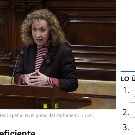
LO 
1
2
er Capella, en el pleno del Parlament.
E.P.
3
eficiente