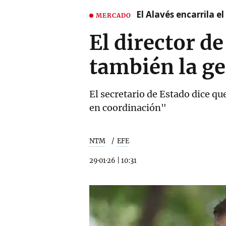
El Alavés encarrila e
MERCADO
El director d
también la ge
El secretario de Estado dice qu
en coordinación"
NTM
EFE
29·01·26
|
10:31