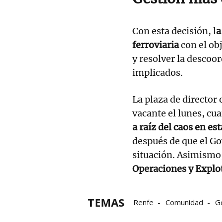
Con esta decisión, l
a
ferroviaria
con el ob
y resolver la descoo
implicados.
La plaza de director
vacante el lunes, c
a raíz del caos en est
después de que el Go
situación. Asimismo
Operaciones y Explot
TEMAS
Renfe
Comunidad
Ge