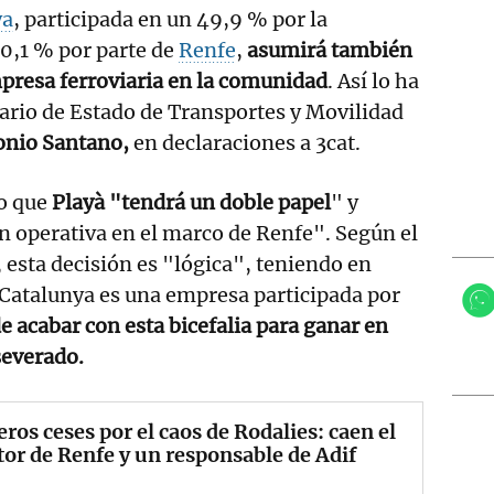
ya
, participada en un 49,9 % por la
50,1 % por parte de
Renfe
,
asumirá también
mpresa ferroviaria en la comunidad
. Así lo ha
ario de Estado de Transportes y Movilidad
onio Santano,
en declaraciones a 3cat.
o que
Playà "tendrá un doble papel
" y
n operativa en el marco de Renfe". Según el
, esta decisión es "lógica", teniendo en
 Catalunya es una empresa participada por
de acabar con esta bicefalia para ganar en
severado.
ros ceses por el caos de Rodalies: caen el
tor de Renfe y un responsable de Adif