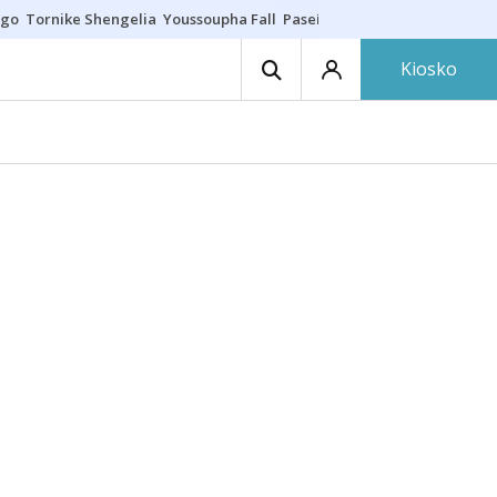
ego
Tornike Shengelia
Youssoupha Fall
Paseíllo único
Kosner sigue c
Kiosko