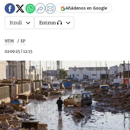
Añádenos en Google
Itzuli
Entzun
NTM
EP
02·09·25
|
12:15