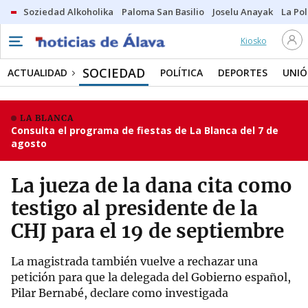
Soziedad Alkoholika
Paloma San Basilio
Joselu Anayak
La Po
Kiosko
SOCIEDAD
ACTUALIDAD
POLÍTICA
DEPORTES
UNIÓ
LA BLANCA
Consulta el programa de fiestas de La Blanca del 7 de
agosto
La jueza de la dana cita como
testigo al presidente de la
CHJ para el 19 de septiembre
La magistrada también vuelve a rechazar una
petición para que la delegada del Gobierno español,
Pilar Bernabé, declare como investigada