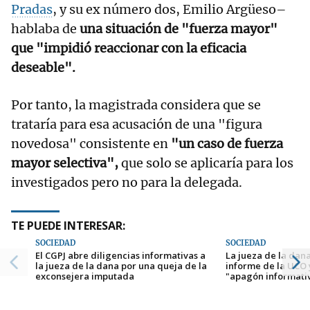
Pradas
, y su ex número dos, Emilio Argüeso–
hablaba de
una situación de "fuerza mayor"
que "impidió reaccionar con la eficacia
deseable".
Por tanto, la magistrada considera que se
trataría para esa acusación de una "figura
novedosa" consistente en
"un caso de fuerza
mayor selectiva",
que solo se aplicaría para los
investigados pero no para la delegada.
TE PUEDE INTERESAR:
SOCIEDAD
SOCIEDAD
El CGPJ abre diligencias informativas a
La jueza de la dana
la jueza de la dana por una queja de la
informe de la UCO 
exconsejera imputada
"apagón informativ