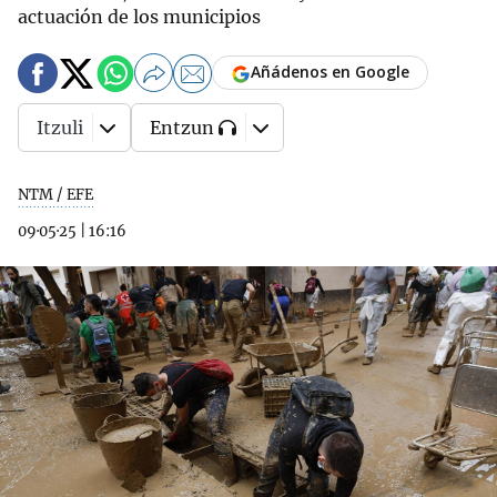
actuación de los municipios
Añádenos en Google
Itzuli
Entzun
NTM / EFE
09·05·25
|
16:16