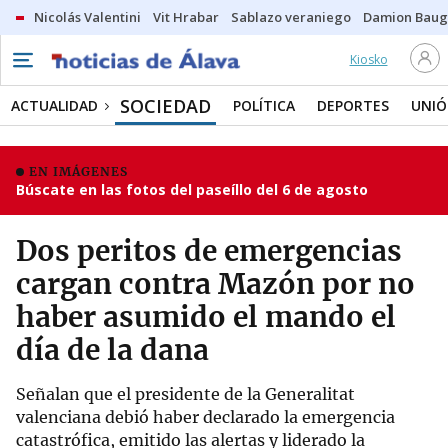
Nicolás Valentini
Vit Hrabar
Sablazo veraniego
Damion Bau
Kiosko
SOCIEDAD
ACTUALIDAD
POLÍTICA
DEPORTES
UNIÓ
EN IMÁGENES
Búscate en las fotos del paseíllo del 6 de agosto
Dos peritos de emergencias
cargan contra Mazón por no
haber asumido el mando el
día de la dana
Señalan que el presidente de la Generalitat
valenciana debió haber declarado la emergencia
catastrófica, emitido las alertas y liderado la