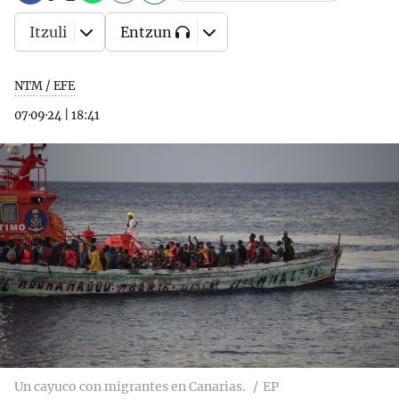
Itzuli
Entzun
NTM / EFE
07·09·24
|
18:41
Un cayuco con migrantes en Canarias.
EP