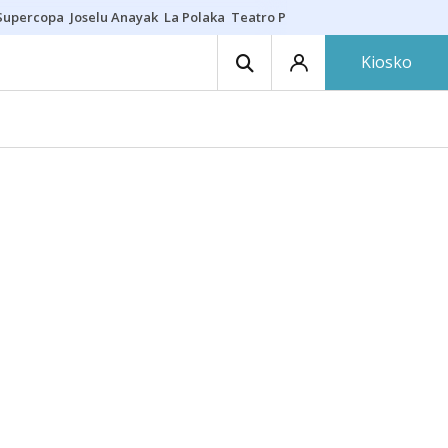
Supercopa
Joselu Anayak
La Polaka
Teatro Principal
Asier Villalibre
N
Kiosko