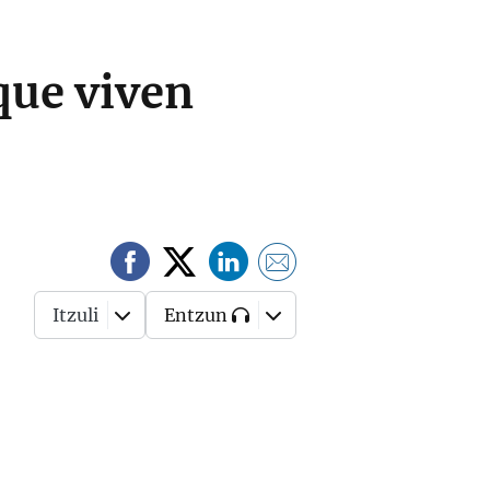
que viven
Itzuli
Entzun