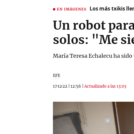
Los más txikis lle
EN IMÁGENES
Un robot para
solos: "Me s
María Teresa Echalecu ha sido u
EFE
17·12·22
|
12:56
|
Actualizado a las 13:03