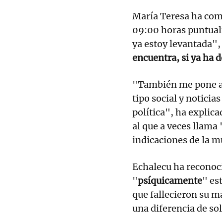
María Teresa ha come
09:00 horas puntual
ya estoy levantada", 
encuentra, si ya ha 
"También me pone al 
tipo social y noticia
política", ha explic
al que a veces llama 
indicaciones de la m
Echalecu ha reconoci
"
psíquicamente
" es
que fallecieron su m
una diferencia de so