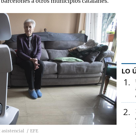
 barcelonés a otros municipios catalanes.
LO 
1
2
 asistencial
EFE