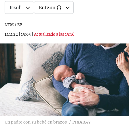
Itzuli
Entzun
NTM / EP
14·11·22
|
15:05
|
Actualizado a las 15:16
Un padre con su bebé en brazos
PIXABAY