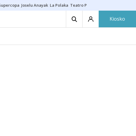
Supercopa
Joselu Anayak
La Polaka
Teatro Principal
Asier Villalibre
N
Kiosko