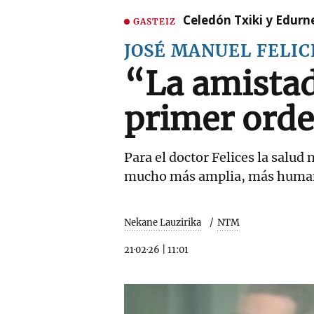
Celedón Txiki y Edurne
GASTEIZ
JOSÉ MANUEL FELIC
“La amistad
primer ord
Para el doctor Felices la salud
mucho más amplia, más humana 
Nekane Lauzirika
NTM
21·02·26
|
11:01