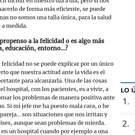
cil incluir en nuestro día a día; pero si nos
cerlo de forma más eficiente, se puede
nas no somos una talla única, para la salud
e a medida.
 propenso a la felicidad o es algo más
ia, educación, entorno…?
 felicidad no se puede explicar por un único
erto que nuestra actitud ante la vida es el
rtante para alcanzarla. Una de las cosas
LO 
l hospital, con los pacientes, es a vivir, a
 tomar los problemas de manera positiva ante
1
s. Si mi jefe me ha puesto mala cara, o he
 pareja… son situaciones que nos irritan y
2
rises, aunque sean problemas de mierda.
s en un hospital cuando por ejemplo a una