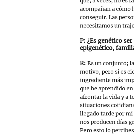
que, a veces, no es fá
acompañan a cómo ha
conseguir. Las perso
necesitamos un traj
¿Es genético ser
epigenético, famil
Es un conjunto; la
motivo, pero sí es ci
ingrediente más impo
que he aprendido en e
afrontar la vida y a
situaciones cotidiana
llegado tarde por mi
nos producen días g
Pero esto lo percibe