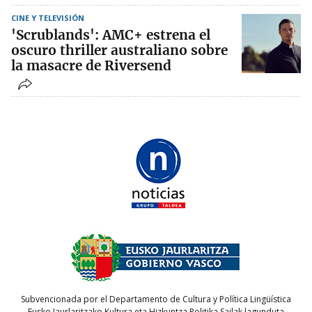
CINE Y TELEVISIÓN
'Scrublands': AMC+ estrena el
oscuro thriller australiano sobre
la masacre de Riversend
Subvencionada por el Departamento de Cultura y Política Lingüística
Eusko Jaurlaritzako Kultura eta Hizkuntza Politika Sailak lagunduta