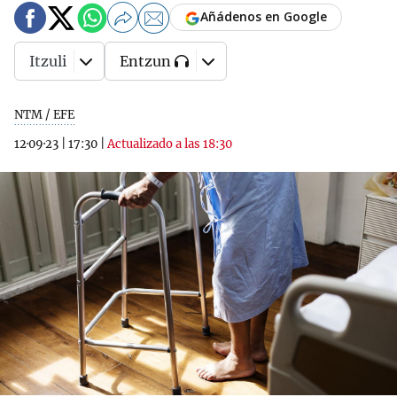
Añádenos en Google
Itzuli
Entzun
NTM / EFE
12·09·23
|
17:30
|
Actualizado a las 18:30