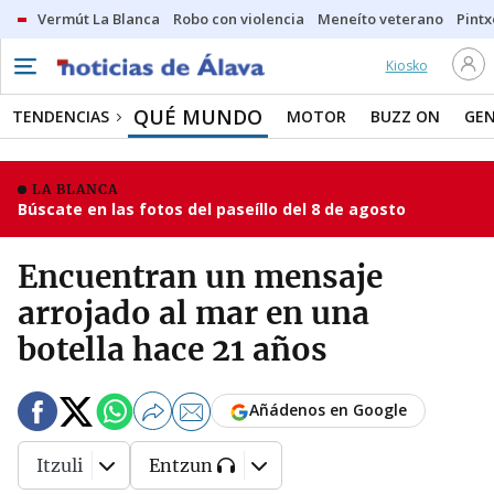
Vermút La Blanca
Robo con violencia
Meneíto veterano
Pintx
Kiosko
QUÉ MUNDO
TENDENCIAS
MOTOR
BUZZ ON
GE
LA BLANCA
Búscate en las fotos del paseíllo del 8 de agosto
Encuentran un mensaje
arrojado al mar en una
botella hace 21 años
Añádenos en Google
Itzuli
Entzun