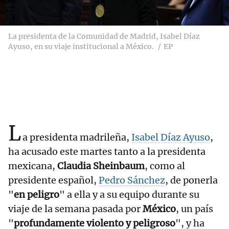
La presidenta de la Comunidad de Madrid, Isabel Díaz
Ayuso, en su viaje institucional a México.
EP
L
a presidenta madrileña,
Isabel Díaz Ayuso
,
ha acusado este martes tanto a la presidenta
mexicana,
Claudia Sheinbaum
, como al
presidente español,
Pedro Sánchez
, de ponerla
"
en peligro
" a ella y a su equipo durante su
viaje de la semana pasada por
México
, un país
"
profundamente violento y peligroso
", y ha