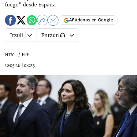
fuego" desde España
Añádenos en Google
Itzuli
Entzun
NTM
EFE
12·05·26
|
08:25