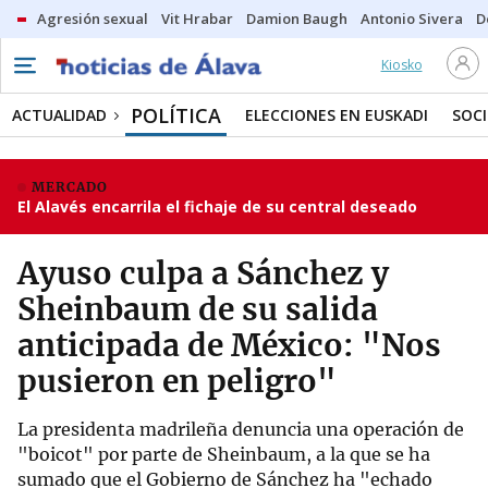
Agresión sexual
Vit Hrabar
Damion Baugh
Antonio Sivera
D
Kiosko
POLÍTICA
ACTUALIDAD
ELECCIONES EN EUSKADI
SOC
MERCADO
El Alavés encarrila el fichaje de su central deseado
Ayuso culpa a Sánchez y
Sheinbaum de su salida
anticipada de México: "Nos
pusieron en peligro"
La presidenta madrileña denuncia una operación de
"boicot" por parte de Sheinbaum, a la que se ha
sumado que el Gobierno de Sánchez ha "echado