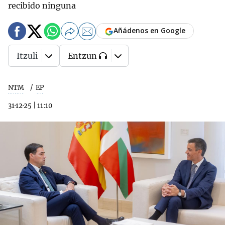
recibido ninguna
Añádenos en Google
Itzuli
Entzun
NTM
EP
31·12·25
|
11:10