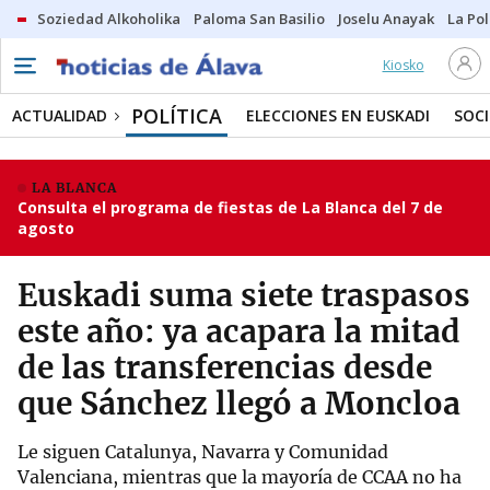
Soziedad Alkoholika
Paloma San Basilio
Joselu Anayak
La Po
Kiosko
POLÍTICA
ACTUALIDAD
ELECCIONES EN EUSKADI
SOC
LA BLANCA
Consulta el programa de fiestas de La Blanca del 7 de
agosto
Euskadi suma siete traspasos
este año: ya acapara la mitad
de las transferencias desde
que Sánchez llegó a Moncloa
Le siguen Catalunya, Navarra y Comunidad
Valenciana, mientras que la mayoría de CCAA no ha