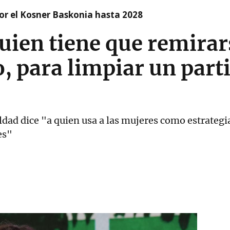
r el Kosner Baskonia hasta 2028
guien tiene que remirar
o, para limpiar un part
aldad dice "a quien usa a las mujeres como estrateg
es"