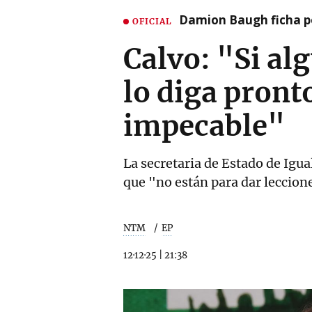
Damion Baugh ficha po
OFICIAL
Calvo: "Si al
lo diga pront
impecable"
La secretaria de Estado de Igu
que "no están para dar leccion
NTM
EP
12·12·25
|
21:38