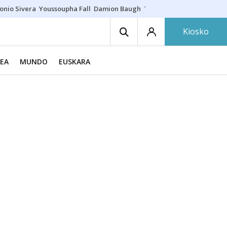
onio Sivera
Youssoupha Fall
Damion Baugh
Toro de fuego
Paseíllo ú
Kiosko
EA
MUNDO
EUSKARA