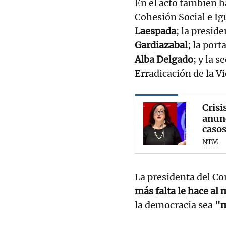
En el acto también h
Cohesión Social e Ig
Laespada
; la presid
Gardiazabal
; la por
Alba Delgado
; y la 
Erradicación de la V
Crisi
anunc
casos
NTM
La presidenta del C
más falta le hace al
la democracia sea
"m