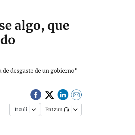
se algo, que
ido
ia de desgaste de un gobierno"
Itzuli
Entzun