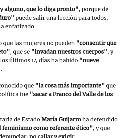
ay alguno, que lo diga pronto"
, porque de
duro"
puede salir una lección para todos.
ha enfatizado.
 que las mujeres no pueden
"consentir que
eto"
, que se
"invadan nuestros cuerpos"
, y
los últimos 14 días ha habido
"nueve
"
.
econocido que
"la cosa más importante"
que
política fue
"sacar a Franco del Valle de los
etaria de Estado
María Guijarro
ha defendido
l feminismo como referente ético"
, y que
denunciar, no callar y exigir