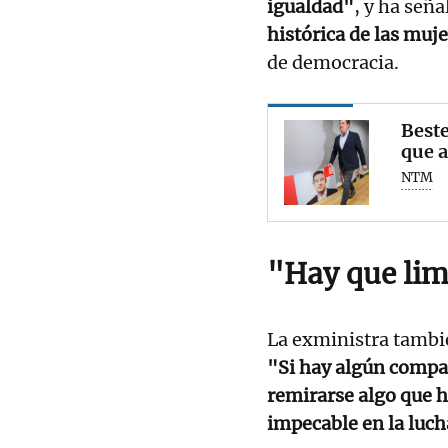
igualdad"
, y ha señ
histórica de las muj
de democracia.
Beste
que a
NTM
"Hay que lim
La exministra tambié
"Si hay algún compañ
remirarse algo que h
impecable en la luch