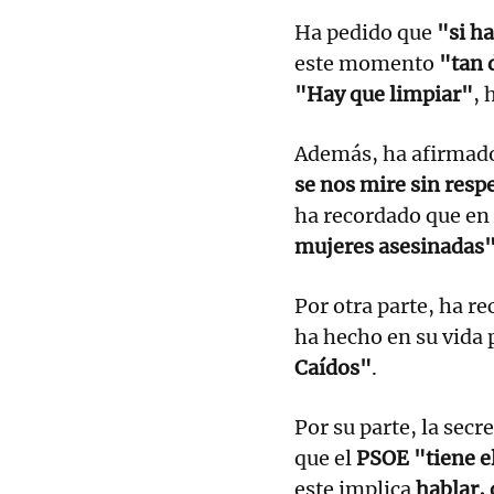
Ha pedido que
"si h
este momento
"tan 
"Hay que limpiar"
, 
Además, ha afirmado
se nos mire sin resp
ha recordado que en 
mujeres asesinadas
Por otra parte, ha r
ha hecho en su vida 
Caídos"
.
Por su parte, la secr
que el
PSOE "tiene e
este implica
hablar, 