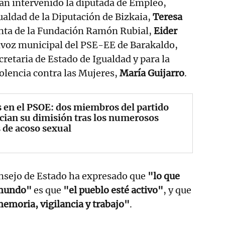
an intervenido la diputada de Empleo,
ualdad de la Diputación de Bizkaia,
Teresa
enta de la Fundación Ramón Rubial,
Eider
tavoz municipal del PSE-EE de Barakaldo,
secretaria de Estado de Igualdad y para la
iolencia contra las Mujeres,
María Guijarro
.
s en el PSOE: dos miembros del partido
ian su dimisión tras los numerosos
 de acoso sexual
onsejo de Estado ha expresado que
"lo que
 mundo"
es que
"el pueblo esté activo"
, y que
emoria, vigilancia y trabajo"
.