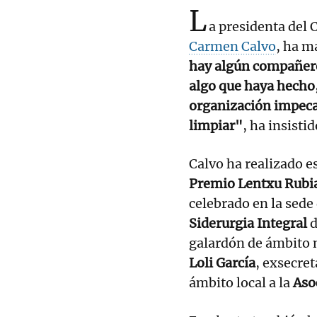
L
a presidenta del 
Carmen Calvo
, ha m
hay algún compañero
algo que haya hecho,
organización impecab
limpiar"
, ha insistid
Calvo ha realizado e
Premio Lentxu Rubi
celebrado en la sede
Siderurgia Integral
d
galardón de ámbito n
Loli García
, exsecret
ámbito local a la
Aso