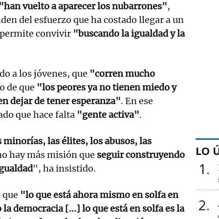
"han vuelto a aparecer los nubarrones"
,
den del esfuerzo que ha costado llegar a un
 permite convivir
"buscando la igualdad y la
do a los jóvenes, que
"corren mucho
do de que
"los peores ya no tienen miedo y
en dejar de tener esperanza"
. En ese
ado que hace falta
"gente activa"
.
s minorías, las élites, los abusos, las
LO 
 no hay más misión que
seguir construyendo
1
igualdad
", ha insistido.
o que
"lo que está ahora mismo en solfa en
2
la democracia [...] lo que está en solfa es la