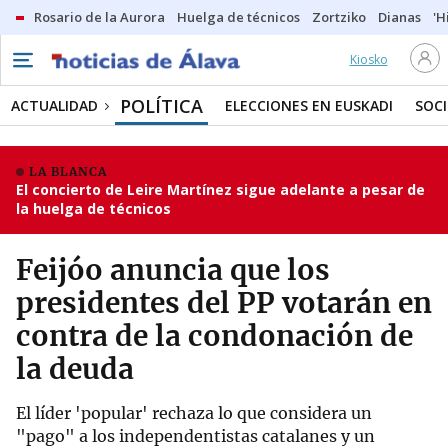
Rosario de la Aurora
Huelga de técnicos
Zortziko
Dianas
'H
Kiosko
POLÍTICA
ACTUALIDAD
ELECCIONES EN EUSKADI
SOC
LA BLANCA
El concierto de Leire Martínez sigue adelante a pesar de
la huelga de técnicos
Feijóo anuncia que los
presidentes del PP votarán en
contra de la condonación de
la deuda
El líder 'popular' rechaza lo que considera un
"pago" a los independentistas catalanes y un