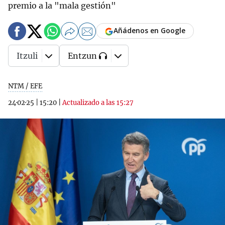
premio a la "mala gestión"
Añádenos en Google
Itzuli
Entzun
NTM / EFE
24·02·25
|
15:20
|
Actualizado a las 15:27