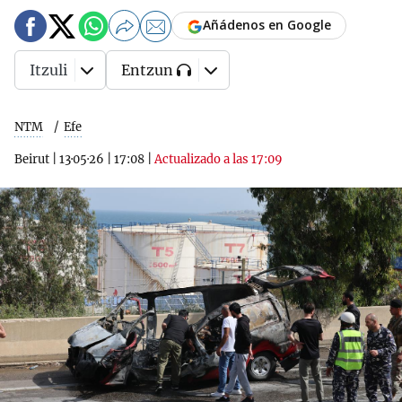
Añádenos en Google
Itzuli
Entzun
NTM
Efe
Beirut
|
13·05·26
|
17:08
|
Actualizado a las 17:09