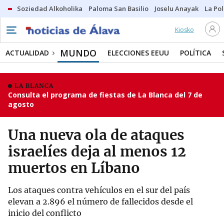
Soziedad Alkoholika
Paloma San Basilio
Joselu Anayak
La Po
Kiosko
MUNDO
ACTUALIDAD
ELECCIONES EEUU
POLÍTICA
LA BLANCA
Consulta el programa de fiestas de La Blanca del 7 de
agosto
Una nueva ola de ataques
israelíes deja al menos 12
muertos en Líbano
Los ataques contra vehículos en el sur del país
elevan a 2.896 el número de fallecidos desde el
inicio del conflicto