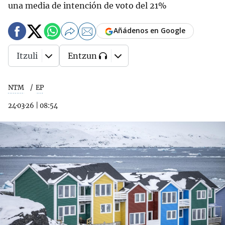
una media de intención de voto del 21%
Añádenos en Google
Itzuli
Entzun
NTM
EP
24·03·26
|
08:54