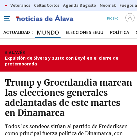
Veteranos
Celtas Cortos
Agenda 8 agosto
Neomak
Fuegos ar
Kiosko
MUNDO
ACTUALIDAD
ELECCIONES EEUU
POLÍTICA
ALAVÉS
Expulsión de Sivera y susto con Boyé en el cierre de
pretemporada
Trump y Groenlandia marcan
las elecciones generales
adelantadas de este martes
en Dinamarca
Todos los sondeos sitúan al partido de Frederiksen
como principal fuerza política de Dinamarca, con