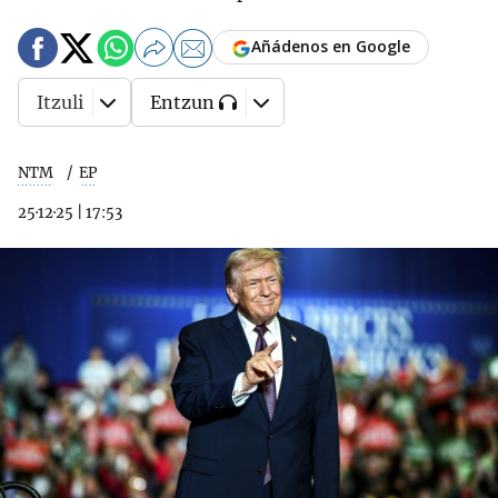
Añádenos en Google
Itzuli
Entzun
NTM
EP
25·12·25
|
17:53