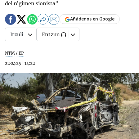
del régimen sionista"
Añádenos en Google
Itzuli
Entzun
NTM / EP
22·04·25
|
14:22