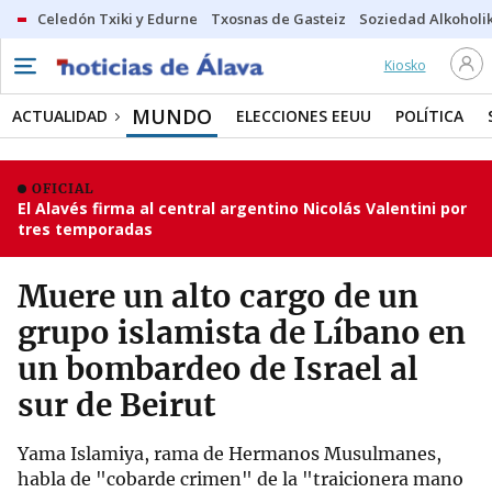
Celedón Txiki y Edurne
Txosnas de Gasteiz
Soziedad Alkoholi
Kiosko
MUNDO
ACTUALIDAD
ELECCIONES EEUU
POLÍTICA
OFICIAL
El Alavés firma al central argentino Nicolás Valentini por
tres temporadas
Muere un alto cargo de un
grupo islamista de Líbano en
un bombardeo de Israel al
sur de Beirut
Yama Islamiya, rama de Hermanos Musulmanes,
habla de "cobarde crimen" de la "traicionera mano