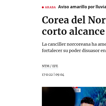
Aviso amarillo por lluvi
ARABA
Corea del Nor
corto alcance
La canciller norcoreana ha am
fortalecer su poder disuasor e
NTM / EFE
17·11·22
|
09:04