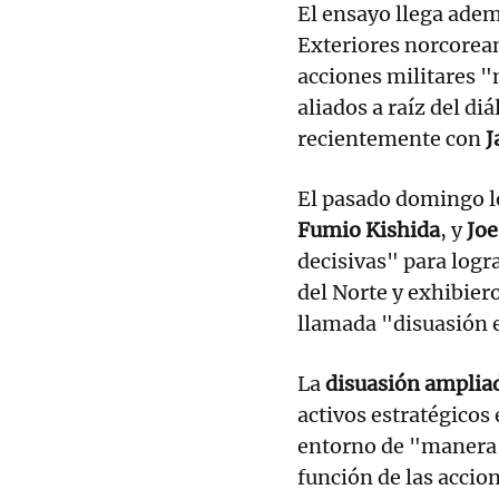
El ensayo llega adem
Exteriores norcorea
acciones militares 
aliados a raíz del d
recientemente con
J
El pasado domingo lo
Fumio Kishida
, y
Joe
decisivas" para logr
del Norte y exhibier
llamada "disuasión 
La
disuasión amplia
activos estratégicos
entorno de "manera 
función de las accio