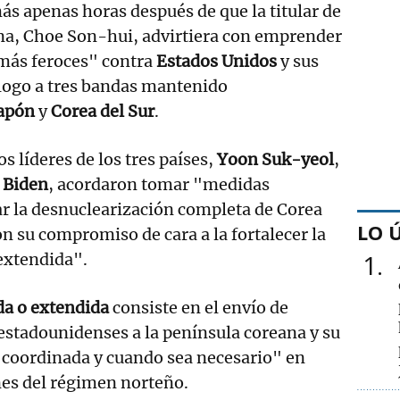
ás apenas horas después de que la titular de
na, Choe Son-hui, advirtiera con emprender
"más feroces" contra
Estados Unidos
y sus
iálogo a tres bandas mantenido
apón
y
Corea del Sur
.
s líderes de los tres países,
Yoon Suk-yeol
,
 Biden
, acordaron tomar "medidas
ar la desnuclearización completa de Corea
LO 
on su compromiso de cara a la fortalecer la
1
extendida".
da o extendida
consiste en el envío de
 estadounidenses a la península coreana y su
coordinada y cuando sea necesario" en
nes del régimen norteño.