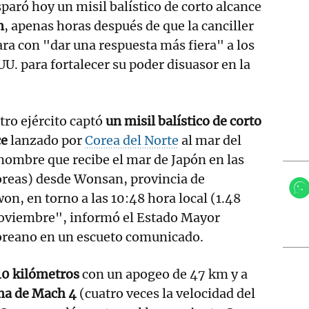
paró hoy un misil balístico de corto alcance
n
, apenas horas después de que la canciller
a con "dar una respuesta más fiera" a los
. para fortalecer su poder disuasor en la
ro ejército captó
un misil balístico de corto
ce
lanzado por
Corea del Norte
al mar del
nombre que recibe el mar de Japón en las
oreas) desde Wonsan, provincia de
n, en torno a las 10:48 hora local (1.48
oviembre", informó el Estado Mayor
oreano en un escueto comunicado.
40 kilómetros
con un apogeo de 47 km y a
ma de Mach 4
(cuatro veces la velocidad del