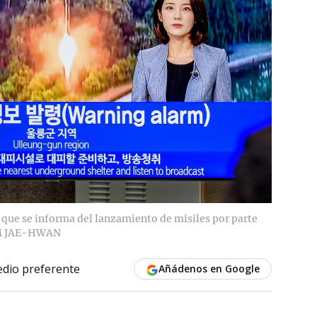
l que se informa del lanzamiento de misiles por parte
M JAE-HWAN
dio preferente
Añádenos en Google