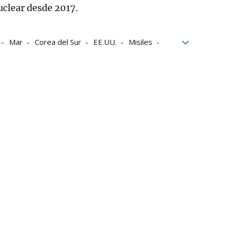
uclear desde 2017.
Mar
Corea del Sur
EE.UU.
Misiles
Pedro Sánchez
Pyongyang
flictos
Fronteras
disparos
Tensión