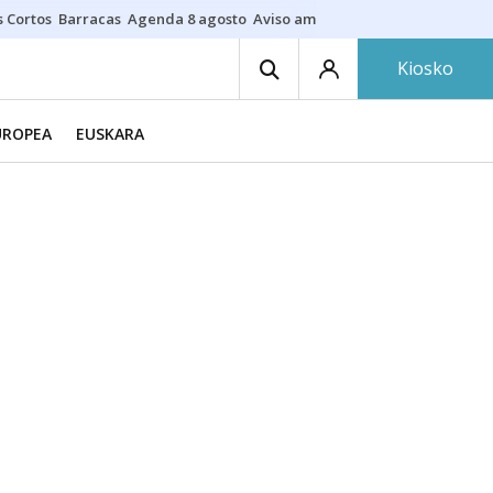
s Cortos
Barracas
Agenda 8 agosto
Aviso amarillo
Fotos al eclipse
Ne
Kiosko
UROPEA
EUSKARA