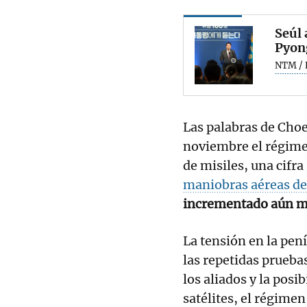
Seúl 
Pyong
NTM / 
Las palabras de Choe
noviembre el régime
de misiles, una cifra
maniobras aéreas de
incrementado aún má
La tensión en la pen
las repetidas prueba
los aliados y la posi
satélites, el régime