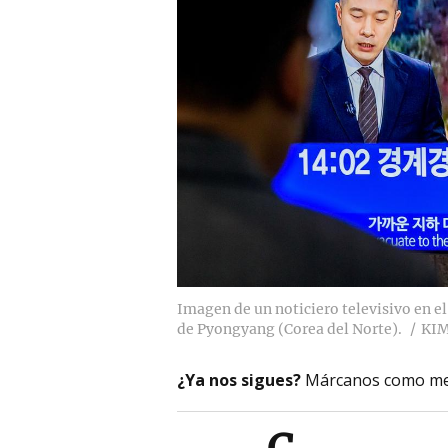
Imagen de un noticiero televisivo en e
de Pyongyang (Corea del Norte).
KI
¿Ya nos sigues?
Márcanos como me