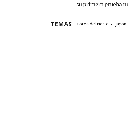
su primera prueba n
TEMAS
Corea del Norte
japón
Joe Biden
Kim Jong-un
Maniobras militares
con