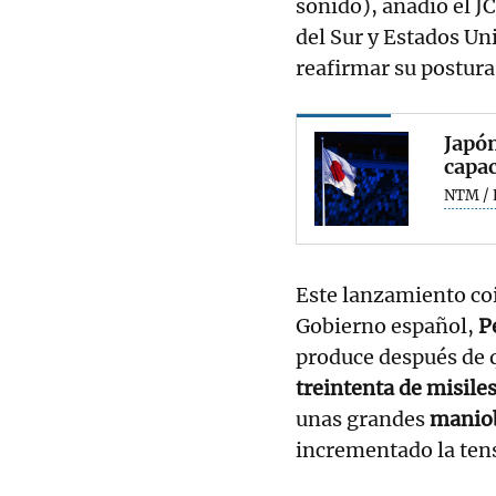
sonido), añadió el J
del Sur y Estados U
reafirmar su postur
Japón
capac
NTM / 
Este lanzamiento coi
Gobierno español,
P
produce después de 
treintenta de misile
unas grandes
maniob
incrementado la tens