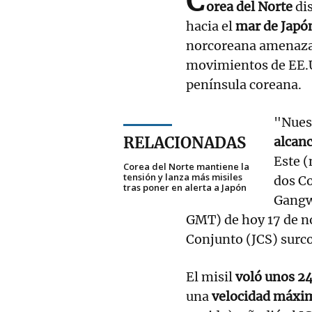
C
orea del Norte
dis
hacia el
mar de Japó
norcoreana amenazar
movimientos de EE.UU
península coreana.
"Nuest
RELACIONADAS
alcan
Este (
Corea del Norte mantiene la
tensión y lanza más misiles
dos C
tras poner en alerta a Japón
Gangwo
GMT) de hoy 17 de n
Conjunto (JCS) surc
El misil
voló unos 2
una
velocidad máxi