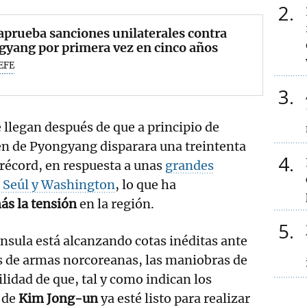
2
aprueba sanciones unilaterales contra
yang por primera vez en cinco años
EFE
3
 llegan después de que a principio de
n de Pyongyang disparara una treintenta
4
 récord, en respuesta a unas
grandes
 Seúl y Washington
, lo que ha
s la tensión
en la región.
5
ínsula está alcanzando cotas inéditas ante
s de armas norcoreanas, las maniobras de
bilidad de que, tal y como indican los
n de
Kim Jong-un
ya esté listo para realizar