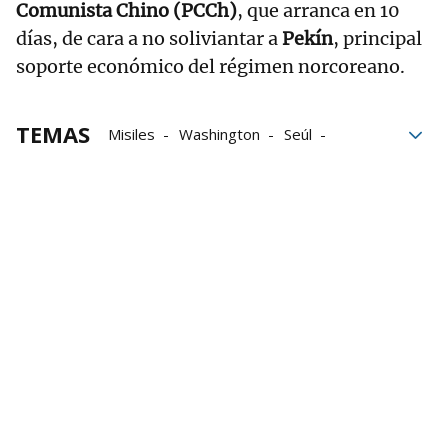
Comunista Chino (PCCh)
, que arranca en 10
días, de cara a no soliviantar a
Pekín
, principal
soporte económico del régimen norcoreano.
TEMAS
Misiles
Washington
Seúl
Ensayo
Acuerdos
Pionyang
Corea del Norte
Pyongyang
Maniobras militares
EEUU
japón
Corea del Sur
Pekín
China
Prueba nuclear
Kim Jong-un
Donald Trump