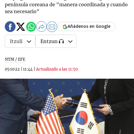
península coreana de "manera coordinada y cuando
sea necesario"
Añádenos en Google
Itzuli
Entzun
NTM / EFE
05·10·22
|
11:44
|
Actualizado a las 11:50