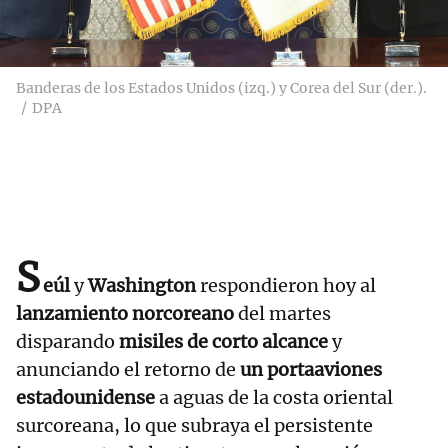
Banderas de los Estados Unidos (izq.) y Corea del Sur (der.).
DPA
S
eúl
y
Washington
respondieron hoy al
lanzamiento norcoreano
del martes
disparando
misiles de corto alcance
y
anunciando el retorno de
un portaaviones
estadounidense
a aguas de la costa oriental
surcoreana, lo que subraya el persistente