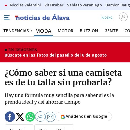
Nicolás Valentini
Vit Hrabar
Sablazo veraniego
Damion Bau
Kiosko
MODA
TENDENCIAS
MOTOR
BUZZ ON
GENTE
C
EN IMÁGENES
Búscate en las fotos del paseíllo del 6 de agosto
¿Cómo saber si una camiseta
es de tu talla sin probarla?
Hay una fórmula muy sencilla para saber si es la
prenda ideal y así ahorrar tiempo
Añádenos en Google