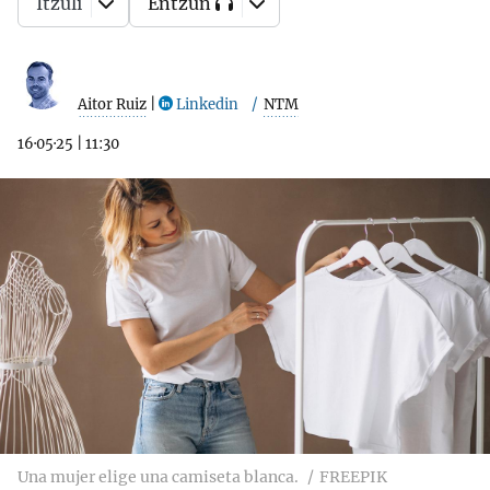
Itzuli
Entzun
Aitor Ruiz
|
Linkedin
NTM
16·05·25
|
11:30
Una mujer elige una camiseta blanca.
FREEPIK