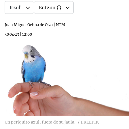
Itzuli
Entzun
Juan Miguel Ochoa de Olza | NTM
30·04·23
|
12:00
Un periquito azul, fuera de su jaula.
FREEPIK