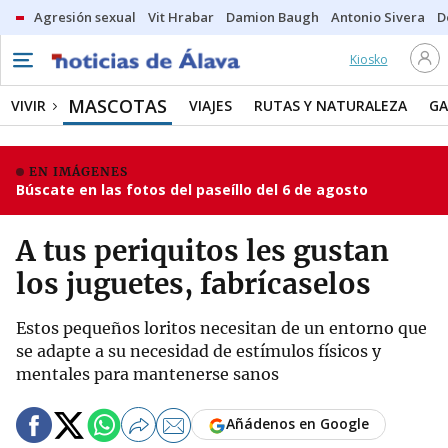
Agresión sexual
Vit Hrabar
Damion Baugh
Antonio Sivera
D
Kiosko
MASCOTAS
VIVIR
VIAJES
RUTAS Y NATURALEZA
G
EN IMÁGENES
Búscate en las fotos del paseíllo del 6 de agosto
A tus periquitos les gustan
los juguetes, fabrícaselos
Estos pequeños loritos necesitan de un entorno que
se adapte a su necesidad de estímulos físicos y
mentales para mantenerse sanos
Añádenos en Google