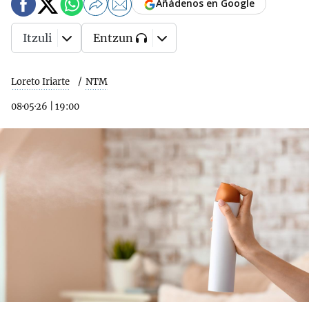
Añádenos en Google
Itzuli
Entzun
Loreto Iriarte
NTM
08·05·26
|
19:00