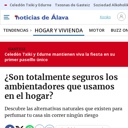
Celedón Txiki y Edurne
Txosnas de Gasteiz
Soziedad Alkoholi
Kiosko
HOGAR Y VIVIENDA
TENDENCIAS
MOTOR
BUZZ O
GASTEIZ
Celedón Txiki y Edurne mantienen viva la fiesta en su
primer paseíllo único
¿Son totalmente seguros los
ambientadores que usamos
en el hogar?
Descubre las alternativas naturales que existen para
perfumar tu casa sin correr ningún riesgo