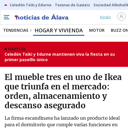
Celedón Txiki y Edurne
Txosnas de Gasteiz
Soziedad Alkoholi
Kiosko
HOGAR Y VIVIENDA
TENDENCIAS
MOTOR
BUZZ O
GASTEIZ
Celedón Txiki y Edurne mantienen viva la fiesta en su
primer paseíllo único
El mueble tres en uno de Ikea
que triunfa en el mercado:
orden, almacenamiento y
descanso asegurado
La firma escandinava ha lanzado un producto ideal
para el dormitorio que cumple varias funciones en