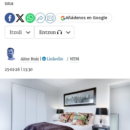
una
Añádenos en Google
Itzuli
Entzun
Aitor Ruiz
|
Linkedin
NTM
25·02·26
|
13:30