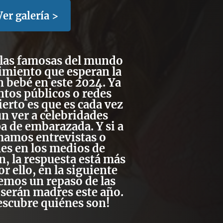
Ver galería >
las famosas del mundo
imiento que esperan la
n bebé en este 2024. Ya
ntos públicos o redes
cierto es que es cada vez
 ver a celebridades
pa de embarazada. Y si a
mamos entrevistas o
es en los medios de
, la respuesta está más
or ello, en la siguiente
emos un repaso de las
serán madres este año.
escubre quiénes son!