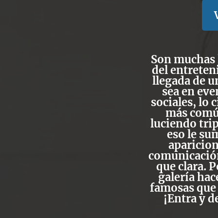
Son muchas 
del entreten
llegada de u
sea en eve
sociales, lo 
más común
luciendo tri
eso le su
aparicion
comunicación
que clara. P
galería hac
famosas que 
¡Entra y d