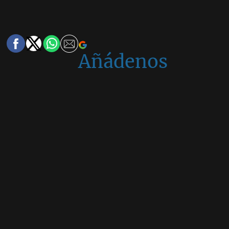
Añádenos
en
Google