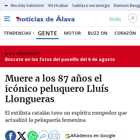
Nicolás Valentini
Vit Hrabar
Sablazo veraniego
Damion Bau
Kiosko
GENTE
TENDENCIAS
MOTOR
BUZZ ON
CORAZÓN
EN IMÁGENES
Búscate en las fotos del paseíllo del 6 de agosto
Muere a los 87 años el
icónico peluquero Lluís
Llongueras
El estilista catalán tuvo un espíritu rompedor que
actualizó la peluquería femenina
Añádenos en Google