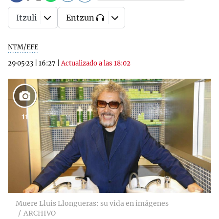
Itzuli
Entzun
NTM/EFE
29·05·23
|
16:27
|
Actualizado a las 18:02
11
Muere Lluis Llongueras: su vida en imágenes
ARCHIVO