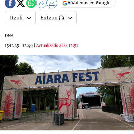
Añádenos en Google
Itzuli
Entzun
DNA
15·12·25
|
12:46
|
Actualizado a las 12:51