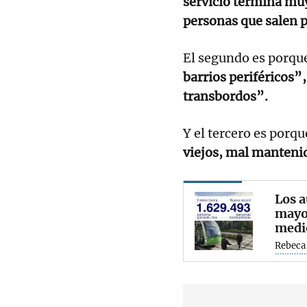
servicio termina muy
personas que salen p
El segundo es porqu
barrios periféricos”,
transbordos”.
Y el tercero es porqu
viejos, mal manteni
Los a
mayo 
medi
Rebeca