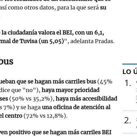
 así como otros datos, para la que será
su
.
la ciudadanía valora el BEI, con un 6,1,
ormal de Tuvisa (un 5,05)
", adelanta Pradas.
 bus
LO 
1
ueban que se hagan más carriles bus
(45%
dice que "no"),
haya mayor prioridad
ses
(50% vs 35,2%),
haya más accesibilidad
 7%) y se haga
una oficina de atención al
el centro
(72% vs 12,8%).
2
ven positivo que se hagan más carriles BEI