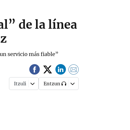
l” de la línea
iz
un servicio más fiable”
Itzuli
Entzun