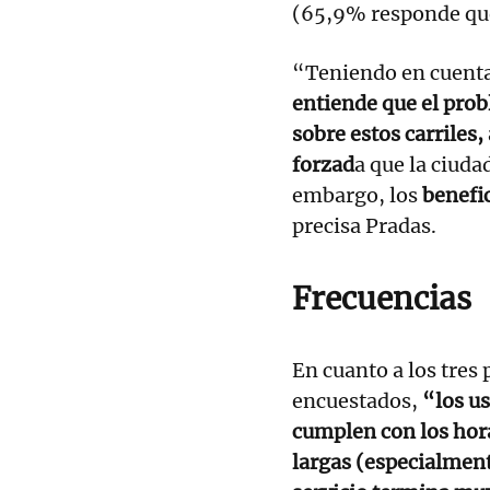
(65,9% responde que
“Teniendo en cuenta
entiende que el pro
sobre estos carriles
forzad
a que la ciuda
embargo, los
benefic
precisa Pradas.
Frecuencias
En cuanto a los tre
encuestados,
“los us
cumplen con los hora
largas (especialment