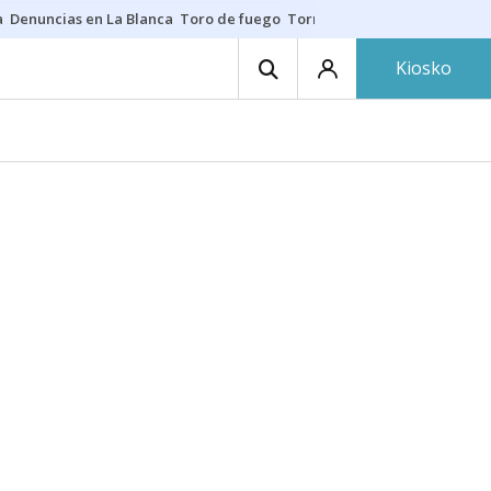
a
Denuncias en La Blanca
Toro de fuego
Tornike Shengelia
Youssouph
Kiosko