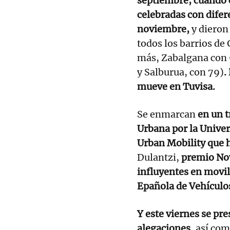
septiembre, cuando 
celebradas con difer
noviembre,
y dieron
todos los barrios de 
más, Zabalgana con 
y Salburua, con 79)
.
mueve en Tuvisa.
Se enmarcan
en un t
Urbana por la Univers
Urban Mobility que h
Dulantzi,
premio Nov
influyentes en movil
Epañola de Vehículo
Y este viernes se pre
alegaciones
, así co