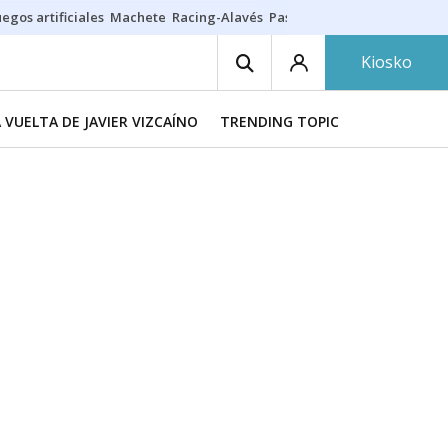
egos artificiales
Machete
Racing-Alavés
Paseíllo 7 agosto
Seguro h
Kiosko
A VUELTA DE JAVIER VIZCAÍNO
TRENDING TOPIC