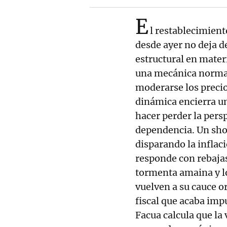
E
l restablecimient
desde ayer no deja d
estructural en mater
una mecánica normati
moderarse los precio
dinámica encierra u
hacer perder la pers
dependencia. Un shoc
disparando la inflac
responde con rebaja
tormenta amaina y lo
vuelven a su cauce o
fiscal que acaba imp
Facua calcula que la