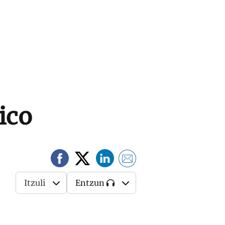
ico
Itzuli
Entzun