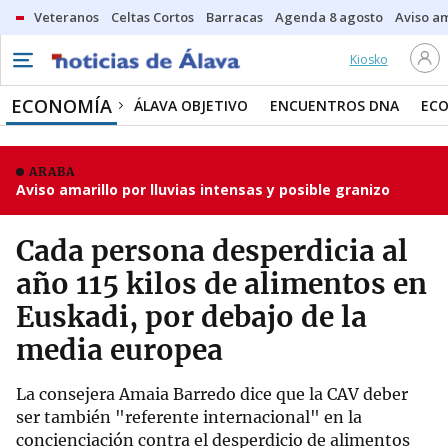
Veteranos
Celtas Cortos
Barracas
Agenda 8 agosto
Aviso am
Kiosko
ECONOMÍA
ÁLAVA OBJETIVO
ENCUENTROS DNA
ECO
ARABA
Aviso amarillo por lluvias intensas y posible granizo
Cada persona desperdicia al
año 115 kilos de alimentos en
Euskadi, por debajo de la
media europea
La consejera Amaia Barredo dice que la CAV deber
ser también "referente internacional" en la
concienciación contra el desperdicio de alimentos