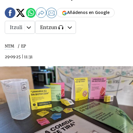
Añádenos en Google
Itzuli
Entzun
NTM
EP
29·09·25
|
11:31