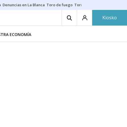
a
Denuncias en La Blanca
Toro de fuego
Tornike Shengelia
Youssouph
Kiosko
ESTRA ECONOMÍA