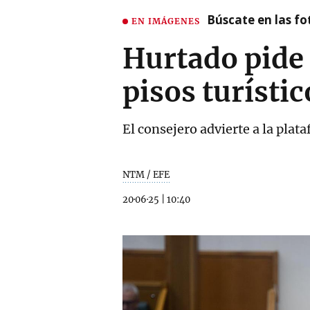
Búscate en las fot
EN IMÁGENES
Hurtado pide 
pisos turístic
El consejero advierte a la plat
NTM / EFE
20·06·25
|
10:40