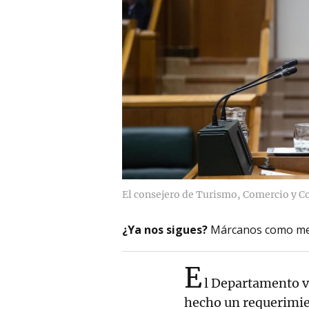
El consejero de Turismo, Comercio y C
¿Ya nos sigues?
Márcanos como me
E
l Departamento 
hecho un requerimie