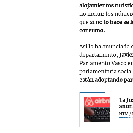
alojamientos turísti
no incluir los núme
que
si no lo hace se 
consumo.
Así lo ha anunciado e
departamento,
Javie
Parlamento Vasco en
parlamentaria sociali
están adoptando para 
La Ju
anunc
NTM / 