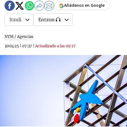
Añádenos en Google
Itzuli
Entzun
NTM / Agencias
30·04·25
|
07:37
|
Actualizado a las 09:17