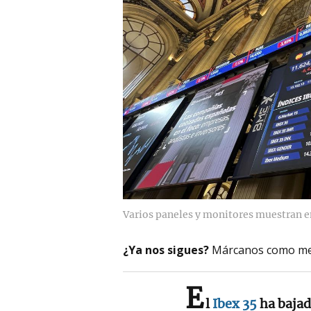
Varios paneles y monitores muestran en
¿Ya nos sigues?
Márcanos como me
E
l
Ibex 35
ha bajad