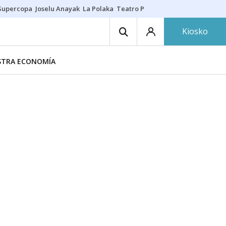
Supercopa
Joselu Anayak
La Polaka
Teatro Principal
Asier Villalibre
N
Kiosko
ESTRA ECONOMÍA