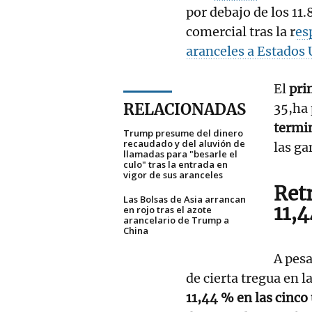
por debajo de los 11.
comercial tras la r
es
aranceles a Estados 
El
pri
RELACIONADAS
35,ha 
termi
Trump presume del dinero
recaudado y del aluvión de
las ga
llamadas para "besarle el
culo" tras la entrada en
vigor de sus aranceles
Ret
Las Bolsas de Asia arrancan
11,
en rojo tras el azote
arancelario de Trump a
China
A pesa
de cierta tregua en l
11,44 % en las cinco