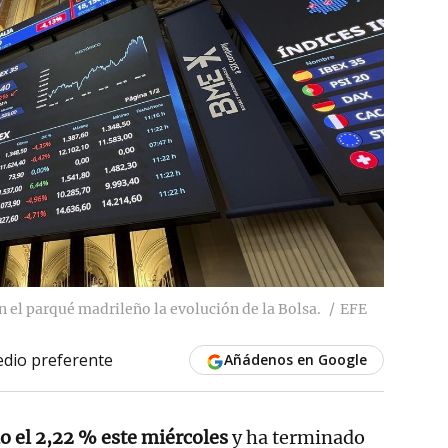
 el parqué madrileño la evolución de la Bolsa.
EFE
dio preferente
Añádenos en Google
o el 2,22 % este miércoles
y ha terminado