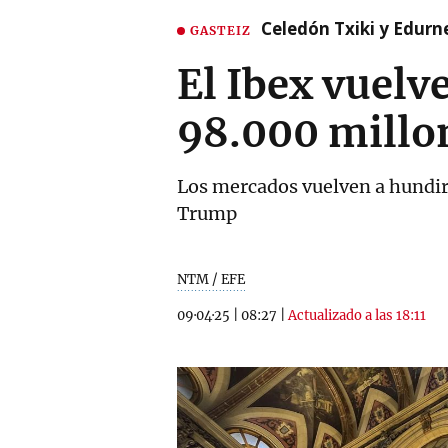
Celedón Txiki y Edurne
GASTEIZ
El Ibex vuelve
98.000 millo
Los mercados vuelven a hundirs
Trump
NTM / EFE
09·04·25
|
08:27
|
Actualizado a las 18:11