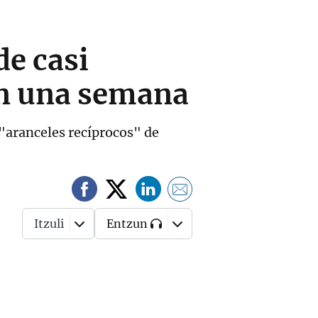
de casi
en una semana
 "aranceles recíprocos" de
Itzuli
Entzun