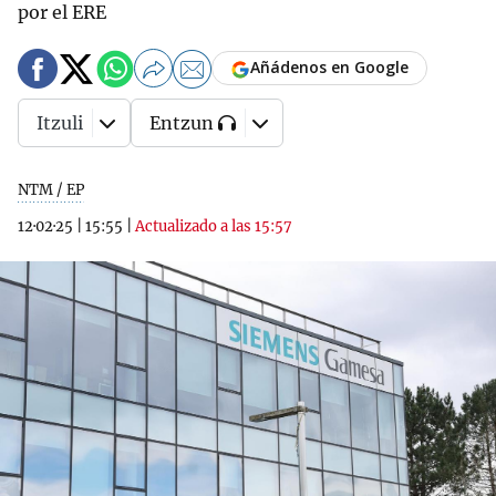
por el ERE
Añádenos en Google
Itzuli
Entzun
NTM / EP
12·02·25
|
15:55
|
Actualizado a las 15:57