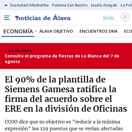
Soziedad Alkoholika
Paloma San Basilio
Joselu Anayak
La Po
Kiosko
ECONOMÍA
ÁLAVA OBJETIVO
ENCUENTROS DNA
ECO
LA BLANCA
Consulta el programa de fiestas de La Blanca del 7 de
agosto
El 90% de la plantilla de
Siemens Gamesa ratifica la
firma del acuerdo sobre el
ERE en la división de Oficinas
CCOO dice que su objetivo es "reducir a la mínima
expresión" los 129 puestos que se verían afectadas